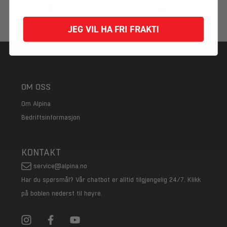
4.5
Basert på 70 stemmer
JEG VIL HA FRI FRAKT!
OM OSS
Om Alpina
Bedriftsinformasjon
KONTAKT
service@alpina.no
Har du spørsmål? Vår chatbot er alltid tilgjengelig 24/7. Klikk
på boblen nederst til høyre.