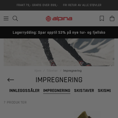
FRAKT 79,- GRATIS OVER 899,-
FRI RETUR AV ALLE STØVLER
Lagerrydding: Spar opptil 53% på nye tur- og fjellsko
Hjem
Tilbehør
Impregnering
IMPREGNERING
INNLEGGSSÅLER
IMPREGNERING
SKISTAVER
SKISMØRI
7 PRODUKTER