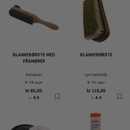
BLANKEBØRSTE MED
BLANKEBØRSTE
PÅSMØRER
Svinebust
Lyst hestehår
På lager
På lager
kr 65,00
kr 115,00
Karakter:
av 5 mulige
Karakter:
av 5 mulige
4.5
4.4