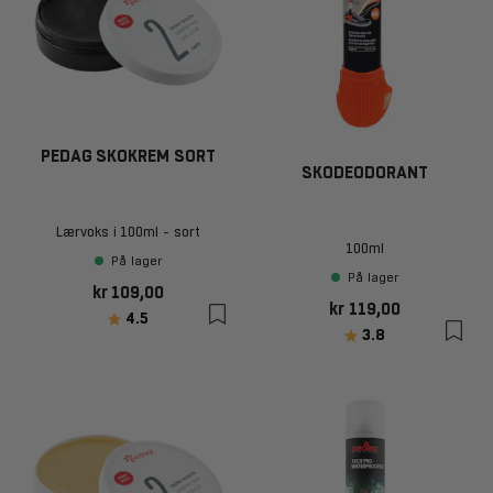
PEDAG SKOKREM SORT
SKODEODORANT
Lærvoks i 100ml - sort
100ml
På lager
På lager
kr 109,00
kr 119,00
Karakter:
av 5 mulige
4.5
Karakter:
av 5 mulige
3.8