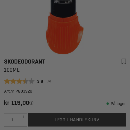
SKODEODORANT
100ML
Gjennomsnittskarakter:
3.8
(
stemmer:
6
)
Art.nr
PG83920
kr 119,00
På lager
LEGG I HANDLEKURV