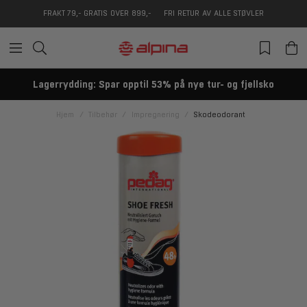
FRAKT 79,- GRATIS OVER 899,-
FRI RETUR AV ALLE STØVLER
Lagerrydding: Spar opptil 53% på nye tur- og fjellsko
Hjem
Tilbehør
Impregnering
Skodeodorant