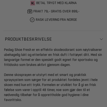
BETAL TRYGT MED KLARNA
FRAKT 79,- GRATIS OVER 899,-
RASK LEVERING FRA NORGE
PRODUKTBESKRIVELSE
Pedag Shoe Fresh er en effektiv skodeodorant som nøytraliserer
ubehagelig lukt og etterlater en frisk duft i fottøyet ditt. Med sin
langvarige formel er den spesielt godt egnet for sportssko og
fritidssko som brukes aktivt gjennom dagen.
Denne skosprayen er utstyrt med et smart og praktisk
spraysystem som sørger for at produktet fordeles jevnt i hele
skoen med kun ett trykk. Formelen er utviklet for å gi en frisk
følelse som varer i opptil 48 timer, noe som gjør den til et
nødvendig tilbehør for å opprettholde god hygiene i dine
favorittsko.