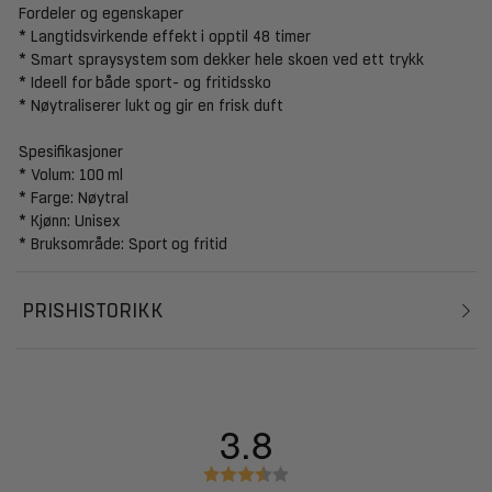
Fordeler og egenskaper
* Langtidsvirkende effekt i opptil 48 timer
* Smart spraysystem som dekker hele skoen ved ett trykk
* Ideell for både sport- og fritidssko
* Nøytraliserer lukt og gir en frisk duft
Spesifikasjoner
* Volum: 100 ml
* Farge: Nøytral
* Kjønn: Unisex
* Bruksområde: Sport og fritid
PRISHISTORIKK
3.8
K