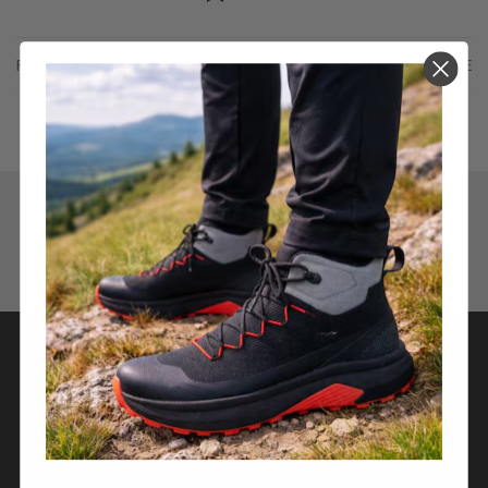
FORRIGE
NESTE
1
4.5
Basert på 70 stemmer
OM OSS
Om Alpina
Bedriftsinformasjon