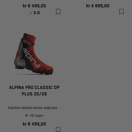
kr 8 499,00
kr 4 999,00
Karakter:
av 5 mulige
5.0
ALPINA PRO CLASSIC DP
PLUS 25/26
Karbon konkurranse skøytesko
På lager
kr 8 499,00