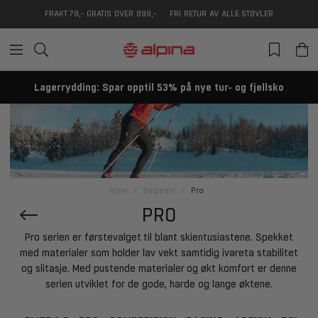
FRAKT 79,- GRATIS OVER 899,-
FRI RETUR AV ALLE STØVLER
Lagerrydding: Spar opptil 53% på nye tur- og fjellsko
Hjem
Segment
Pro
PRO
Pro serien er førstevalget til blant skientusiastene. Spekket
med materialer som holder lav vekt samtidig ivareta stabilitet
og slitasje. Med pustende materialer og økt komfort er denne
serien utviklet for de gode, harde og lange øktene.