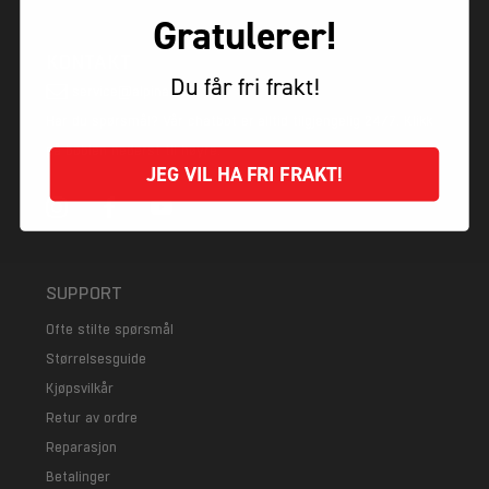
Gratulerer!
KONTAKT
Du får fri frakt!
service@alpina.no
Har du spørsmål? Vår chatbot er alltid tilgjengelig 24/7. Klikk
på boblen nederst til høyre.
JEG VIL HA FRI FRAKT!
SUPPORT
Ofte stilte spørsmål
Størrelsesguide
Kjøpsvilkår
Retur av ordre
Reparasjon
Betalinger