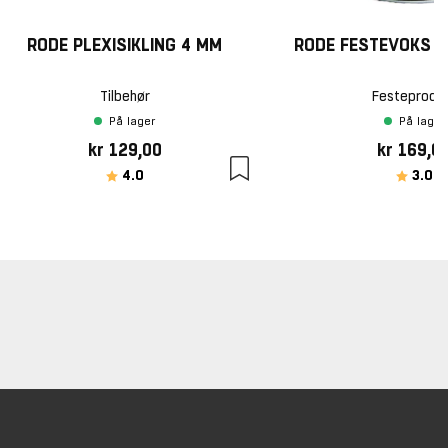
RODE PLEXISIKLING 4 MM
RODE FESTEVOKS B
Tilbehør
Festeprodu
På lager
På lager
kr 129,00
kr 169,0
Karakter:
av 5 mulige
Karakte
av
4.0
3.0