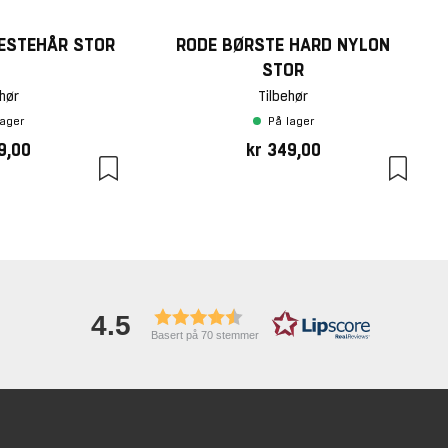
ESTEHÅR STOR
RODE BØRSTE HARD NYLON
STOR
hør
Tilbehør
lager
På lager
9,00
kr 349,00
4.5
Basert på 70 stemmer