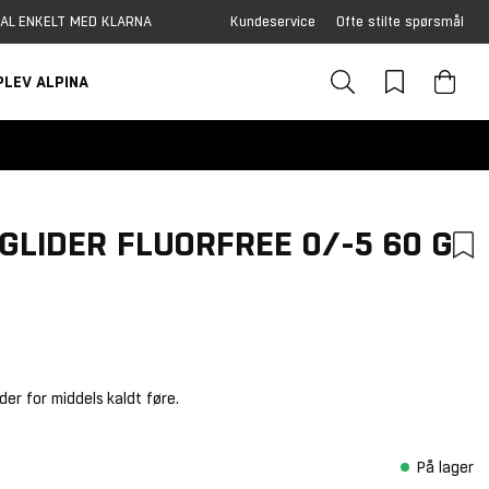
AL ENKELT MED KLARNA
Kundeservice
Ofte stilte spørsmål
PLEV ALPINA
GLIDER FLUORFREE 0/-5 60 G
ider for middels kaldt føre.
På lager