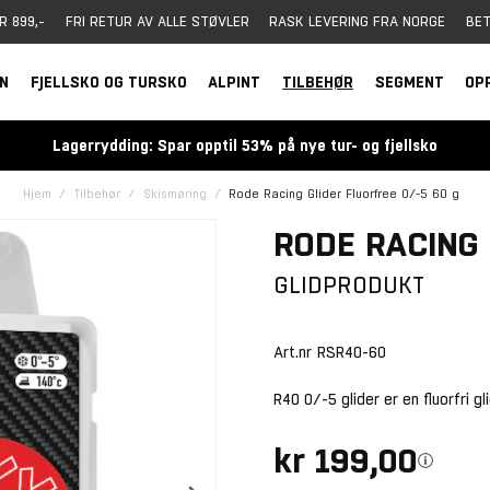
R 899,-
FRI RETUR AV ALLE STØVLER
RASK LEVERING FRA NORGE
BET
RN
FJELLSKO OG TURSKO
ALPINT
TILBEHØR
SEGMENT
OP
Lagerrydding: Spar opptil 53% på nye tur- og fjellsko
Hjem
Tilbehør
Skismøring
Rode Racing Glider Fluorfree 0/-5 60 g
RODE RACING 
GLIDPRODUKT
Art.nr
RSR40-60
R40 0/-5 glider er en fluorfri gl
kr 199,00