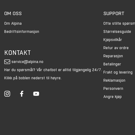
OM OSS
SUPPORT
Om Alpina
Ofte stilte spørs
Bedriftsinformasjon
Størrelsesguide
Kjøpsvilkår
Retur av ordre
KONTAKT
Reparasjon
service@alpina.no
Betalinger
Har du spørsmål? Vår chatbot er alltid tilgjengelig 24/7.
Frakt og levering
Klikk på boblen nederst til høyre.
Reklamasjon
Personvern
Angre kjøp