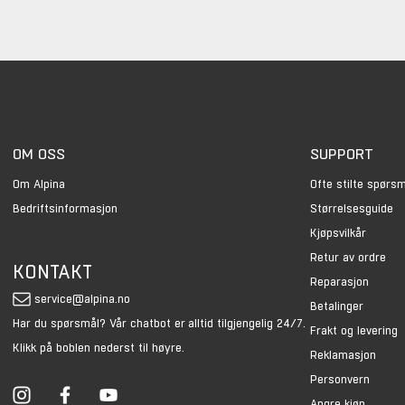
OM OSS
SUPPORT
Om Alpina
Ofte stilte spørs
Bedriftsinformasjon
Størrelsesguide
Kjøpsvilkår
Retur av ordre
KONTAKT
Reparasjon
service@alpina.no
Betalinger
Har du spørsmål? Vår chatbot er alltid tilgjengelig 24/7.
Frakt og levering
Klikk på boblen nederst til høyre.
Reklamasjon
Personvern
Angre kjøp