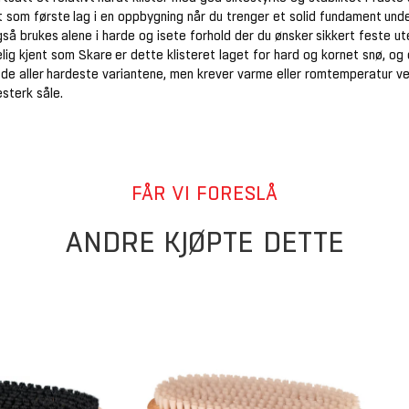
 som første lag i en oppbygning når du trenger et solid fundament unde
gså brukes alene i harde og isete forhold der du ønsker sikkert feste ute
elig kjent som Skare er dette klisteret laget for hard og kornet snø, o
 de aller hardeste variantene, men krever varme eller romtemperatur ve
esterk såle.
FÅR VI FORESLÅ
ANDRE KJØPTE DETTE