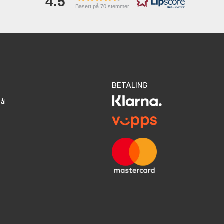
4.5
Basert på 70 stemmer
BETALING
mål