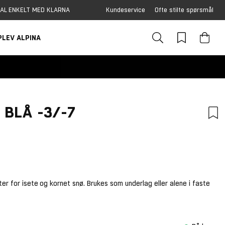
AL ENKELT MED KLARNA
Kundeservice
Ofte stilte spørsmål
PLEV ALPINA
 BLÅ -3/-7
ster for isete og kornet snø. Brukes som underlag eller alene i faste