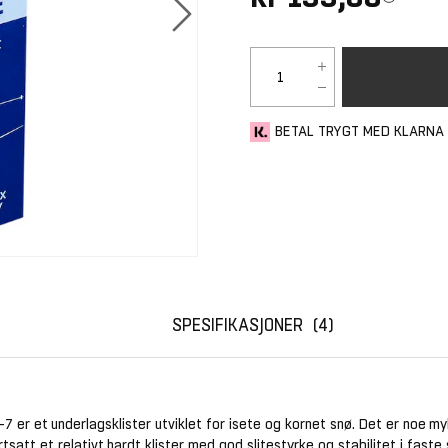
BETAL TRYGT MED KLARNA
SPESIFIKASJONER
4
-7 er et underlagsklister utviklet for isete og kornet snø. Det er noe m
tsatt et relativt hardt klister med god slitestyrke og stabilitet i faste s