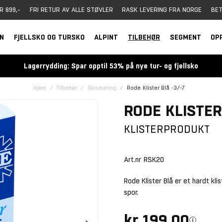
R 899,-
FRI RETUR AV ALLE STØVLER
RASK LEVERING FRA NORGE
BET
RN
FJELLSKO OG TURSKO
ALPINT
TILBEHØR
SEGMENT
OP
Lagerrydding: Spar opptil 53% på nye tur- og fjellsko
Hjem
Tilbehør
Skismøring
Rode Klister Blå -3/-7
RODE KLISTER
KLISTERPRODUKT
Art.nr
RSK20
Rode Klister Blå er et hardt kli
spor.
kr 199,00