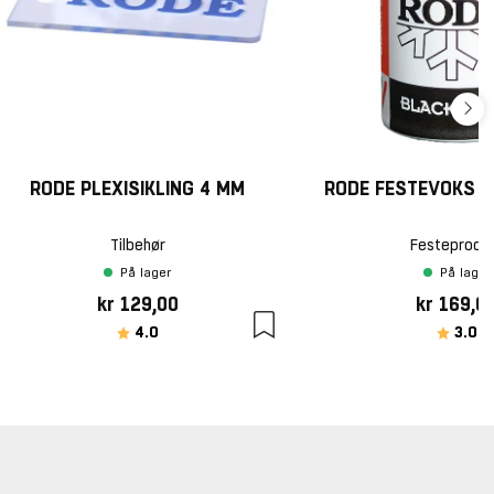
RODE PLEXISIKLING 4 MM
RODE FESTEVOKS B
Tilbehør
Festeprodu
På lager
På lager
kr 129,00
kr 169,0
Karakter:
av 5 mulige
Karakte
av
4.0
3.0