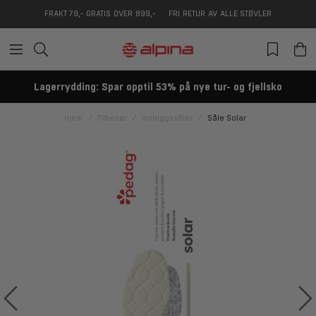
FRAKT 79,- GRATIS OVER 899,-
FRI RETUR AV ALLE STØVLER
Lagerrydding: Spar opptil 53% på nye tur- og fjellsko
Hjem
Tilbehør
Innleggssåler
Såle Solar