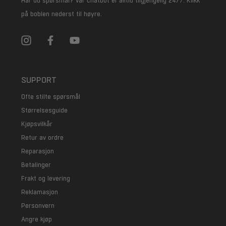
Har du spørsmål? Vår chatbot er alltid tilgjengelig 24/7. Klikk
på boblen nederst til høyre.
SUPPORT
Ofte stilte spørsmål
Størrelsesguide
Kjøpsvilkår
Retur av ordre
Reparasjon
Betalinger
Frakt og levering
Reklamasjon
Personvern
Angre kjøp