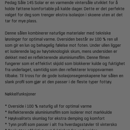
Pedag Såle 145 Solar er en varmende vintersåle utviklet for å
holde føttene komfortable på kalde dager. Dette er det perfekte
valget for deg som trenger ekstra isolasjon i skoene uten at det
tar for mye plass.
Denne sålen kombinerer naturlige materialer med tekniske
løsninger for optimal varme. Oversiden består av 100 % ren ull
som gir en lun og behagelig følelse mot foten. Under ullen ligger
et isolerende lag av høyteknologisk skum, mens undersiden er
dekket med en reflekterende aluminiumsfilm. Denne filmen
fungerer som et effektivt skjold som blokkerer kulde og fuktighet
fra underlaget, samtidig som den reflekterer kroppsvarmen
tilbake. Til tross for de gode isolasjonsegenskapene har sålen en
slank profil som gjør at den passer i de fleste typer fottøy.
Nøkkelfunksjoner
* Overside i 100 % naturlig ull for optimal varme
* Reflekterende aluminiumsfilm som isolerer mot markkulde
* Høykvalitets skumlag for ekstra demping og komfort
* Tynn profil som passer i alt fra hverdagsstøvler til vintersko