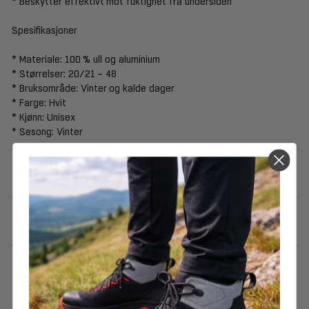
* Beskytter effektivt mot fuktighet fra undersiden
Spesifikasjoner
* Materiale: 100 % ull og aluminium
* Størrelser: 20/21 – 48
* Bruksområde: Vinter og kalde dager
* Farge: Hvit
* Kjønn: Unisex
* Sesong: Vinter
SPESIFIKASJONER
3
PRISHISTORIKK
FÅR VI FORESLÅ