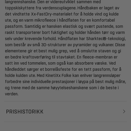
langrennshanske. Den er videreutviklet sammen med
toppskiskyttere fra verdenscuplagene. Håndbaken er laget av
det vindtette Xx-FastDry-materialet for å holde vind og kulde
ute, og en varm mikrofleece i håndflaten for en komfortabel
passform. Samtidig er hansken elastisk og svært pustende, som
raskt transporterer bort fuktighet og holder hånden tørr og varm
selv under krevende forhold. Håndflaten har Sharktec®-teknologi,
som består av små 3D-strukturer av pyramider og vulkaner. Disse
elementene gir et best mulig grep, ved å omslutte staven og gi
en bedre kraftoverføring til stavtaket. En fleece-membran er
satt inn ved tommelen, som også kan absorbere væske. Ved
håndleddet sørger et borrelåsfeste for en tett passform, for å
holde kulden ute. Med KinetiXx Folke kan enhver langrennsløper
forbedre sine individuelle prestasjoner i løypa på best mulig måte,
og trene med de samme høyytelseshanskene som i de beste i
verden.
PRISHISTORIKK