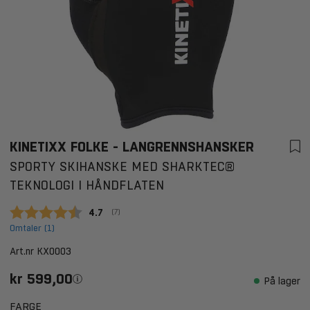
KINETIXX FOLKE - LANGRENNSHANSKER
SPORTY SKIHANSKE MED SHARKTEC®
TEKNOLOGI I HÅNDFLATEN
Gjennomsnittskarakter:
4.7
(
stemmer:
7
)
Omtaler (
1
)
Art.nr
KX0003
kr 599,00
På lager
FARGE