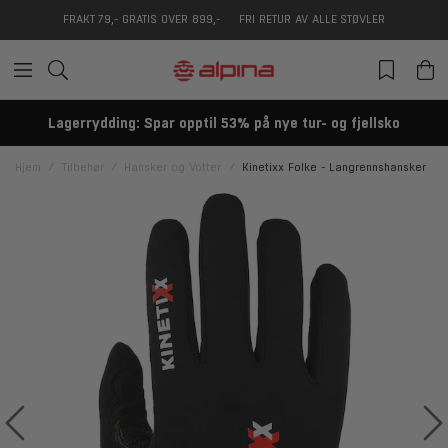
FRAKT 79,- GRATIS OVER 899,-
FRI RETUR AV ALLE STØVLER
Lagerrydding: Spar opptil 53% på nye tur- og fjellsko
Hjem
Tilbehør
Hansker og Votter
Kinetixx Folke - Langrennshansker