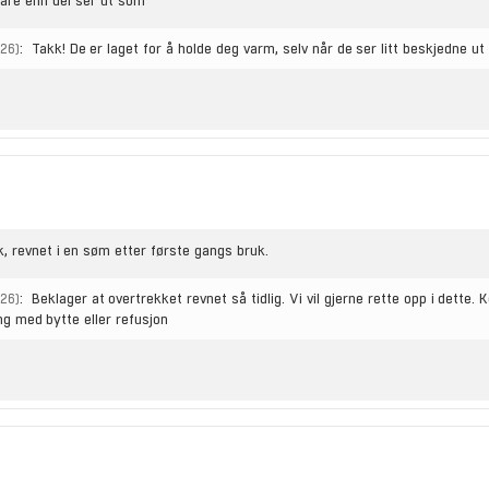
mare enn dei ser ut som
:
Takk! De er laget for å holde deg varm, selv når de ser litt beskjedne ut
026)
k, revnet i en søm etter første gangs bruk.
:
Beklager at overtrekket revnet så tidlig. Vi vil gjerne rette opp i dette.
026)
ing med bytte eller refusjon