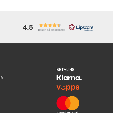
4.5
Basert på 70 stemmer
BETALING
mål