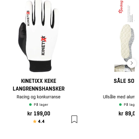
KINETIXX KEKE
SÅLE SOL
LANGRENNSHANSKER
Racing og konkurranse
Ullsåle med alumin
På lager
På lager
kr 199,00
kr 89,00
Karakter:
av 5 mulige
4.4