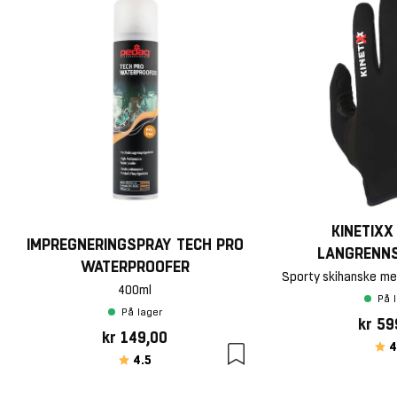
KINETIXX
IMPREGNERINGSPRAY TECH PRO
LANGRENN
WATERPROOFER
400ml
På 
På lager
kr 59
kr 149,00
Kar
4
Karakter:
av 5 mulige
4.5