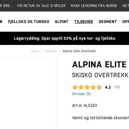
R 899,-
FRI RETUR AV ALLE STØVLER
RASK LEVERING FRA NORGE
BET
RN
FJELLSKO OG TURSKO
ALPINT
TILBEHØR
SEGMENT
OP
Lagerrydding: Spar opptil 53% på nye tur- og fjellsko
Hjem
Tilbehør
Alpina Elite Overtrekk
ALPINA ELIT
SKISKO OVERTREKK
Gjennomsnit
4.2
(
stemmer
10
)
Omtaler (
5
)
Art.nr
AL5103
Varmt og tettsittende skoovertr