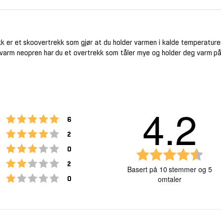
ekk er et skoovertrekk som gjør at du holder varmen i kalde temperaturer
g varm neopren har du et overtrekk som tåler mye og holder deg varm p
4.2
Karakter: 5 av 5 mulige
stemmer
6
Karakter: 4 av 5 mulige
stemmer
2
Karakter: 3 av 5 mulige
stemmer
0
K
Karakter: 2 av 5 mulige
stemmer
a
2
Basert på 10 stemmer og 5
r
Karakter: 1 av 5 mulige
stemmer
omtaler
0
a
k
t
e
Vurdering
Bilder