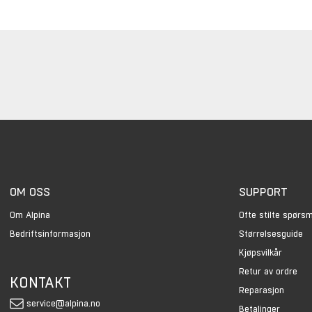
OM OSS
SUPPORT
Om Alpina
Ofte stilte spørs
Bedriftsinformasjon
Størrelsesguide
Kjøpsvilkår
Retur av ordre
KONTAKT
Reparasjon
service@alpina.no
Betalinger