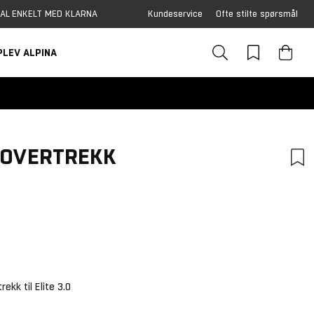
AL ENKELT MED KLARNA
Kundeservice
Ofte stilte spørsmål
PLEV ALPINA
E OVERTREKK
tskarakter:
:
ekk til Elite 3.0