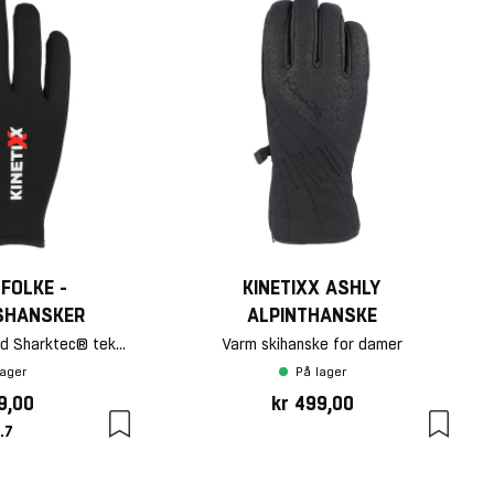
 FOLKE -
KINETIXX ASHLY
SHANSKER
ALPINTHANSKE
Sporty skihanske med Sharktec® teknologi i håndflaten
Varm skihanske for damer
lager
På lager
9,00
kr 499,00
akter:
av 5 mulige
.7