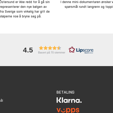
Ôstersund er ikke redd for å gå sin
I denne mini-dokumentaren ønsker v
 representerer den nye bølgen av
spørsmål rundt langrenn og toppi
ra Sverige som virkelig har gitt de
kiløperne noe å bryne seg på.
4.5
Basert på 70 stemmer
BETALING
mål