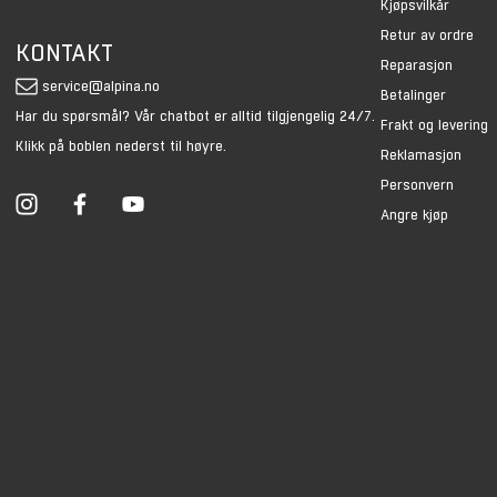
Kjøpsvilkår
Retur av ordre
KONTAKT
Reparasjon
service@alpina.no
Betalinger
Har du spørsmål? Vår chatbot er alltid tilgjengelig 24/7.
Frakt og levering
Klikk på boblen nederst til høyre.
Reklamasjon
Personvern
Angre kjøp