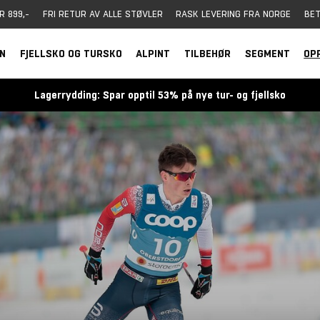
R 899,-
FRI RETUR AV ALLE STØVLER
RASK LEVERING FRA NORGE
BET
RN
FJELLSKO OG TURSKO
ALPINT
TILBEHØR
SEGMENT
OP
Lagerrydding: Spar opptil 53% på nye tur- og fjellsko