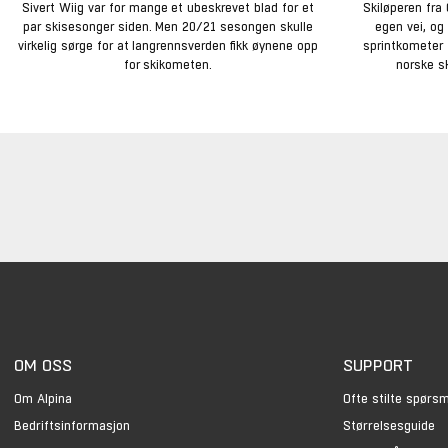
Sivert Wiig var for mange et ubeskrevet blad for et
Skiløperen fra 
par skisesonger siden. Men 20/21 sesongen skulle
egen vei, og
virkelig sørge for at langrennsverden fikk øynene opp
sprintkometer f
for skikometen.
norske s
OM OSS
SUPPORT
Om Alpina
Ofte stilte spørs
Bedriftsinformasjon
Størrelsesguide