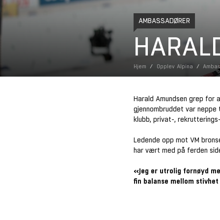
AMBASSADØRER
HARAL
Hjem
Opplev Alpina
Ambas
Harald Amundsen grep for a
gjennombruddet var neppe ti
klubb, privat-, rekrutterings
Ledende opp mot VM bronsen 
har vært med på ferden siden
«Jeg er utrolig fornøyd me
fin balanse mellom stivhet