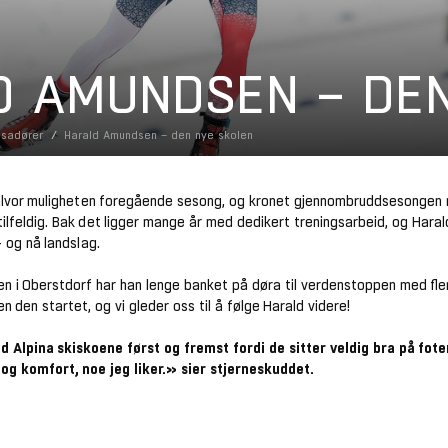
D AMUNDSEN – DEN
sadører
Harald Amundsen – den nye skolen
lvor muligheten foregående sesong, og kronet gjennombruddsesongen 
lfeldig. Bak det ligger mange år med dedikert treningsarbeid, og Hara
- og nå landslag.
i Oberstdorf har han lenge banket på døra til verdenstoppen med flere 
 den startet, og vi gleder oss til å følge Harald videre!
d Alpina skiskoene først og fremst fordi de sitter veldig bra på fot
 og komfort, noe jeg liker.»
sier stjerneskuddet.