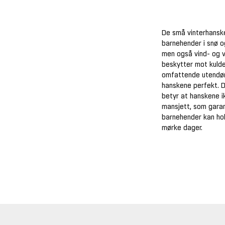
De små vinterhanske
barnehender i snø o
men også vind- og v
beskytter mot kulde
omfattende utendørs
hanskene perfekt. D
betyr at hanskene i
mansjett, som garan
barnehender kan hol
mørke dager.