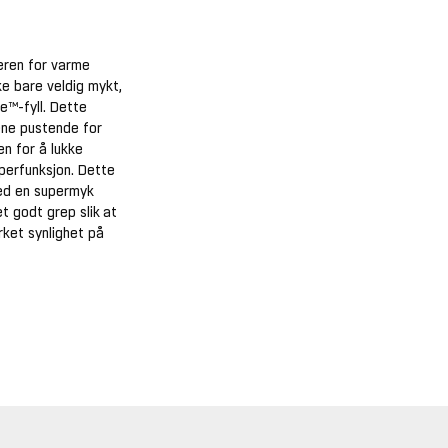
eren for varme
ke bare veldig mykt,
e™-fyll. Dette
ene pustende for
n for å lukke
perfunksjon. Dette
med en supermyk
 godt grep slik at
ket synlighet på