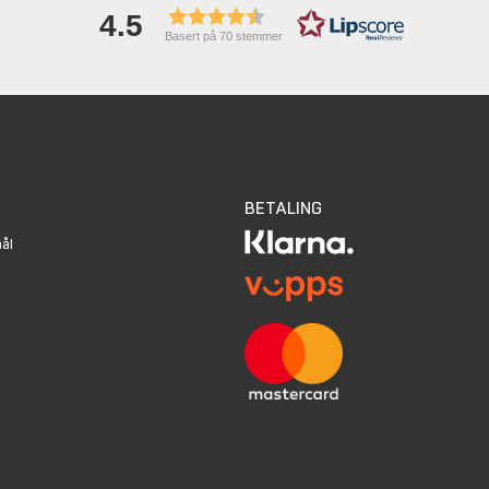
4.5
Basert på 70 stemmer
BETALING
mål