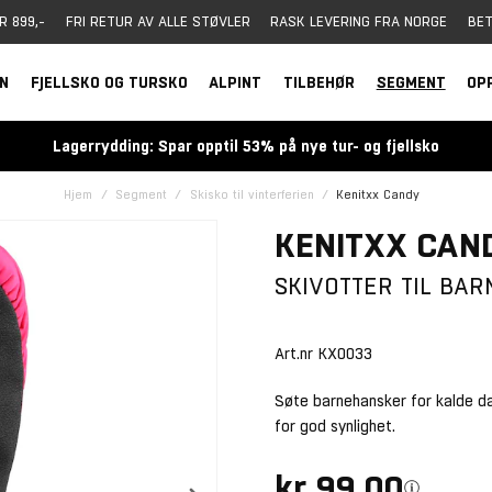
R 899,-
FRI RETUR AV ALLE STØVLER
RASK LEVERING FRA NORGE
BET
RN
FJELLSKO OG TURSKO
ALPINT
TILBEHØR
SEGMENT
OP
Lagerrydding: Spar opptil 53% på nye tur- og fjellsko
Hjem
Segment
Skisko til vinterferien
Kenitxx Candy
KENITXX CAN
SKIVOTTER TIL BAR
Art.nr
KX0033
Søte barnehansker for kalde dag
for god synlighet.
kr 99,00