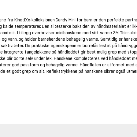
ne fra KinetiXx-kolleksjonen Candy Mini for barn er den perfekte partn
g kalde temperaturer. Den slitesterke baksiden av håndmaterialet er ik
anntett. I tillegg overbeviser minihanskene med sitt varme 3M Thinsulat
 og vann, og holder barnehendene behagelig varme. Samtidig er hansk
aktiviteter. De praktiske egenskapene er borrelåsfestet på håndrygge
e integrerte fangeløkkene på håndleddet gir best mulig grep med stop
kke blir borte selv under lek. Hanskene kompletteres ved håndleddet 
terer god passform og behagelig varme. Håndflaten er utformet med et
de et godt grep om alt. Reflekstrykkene på hanskene sikrer også utmer