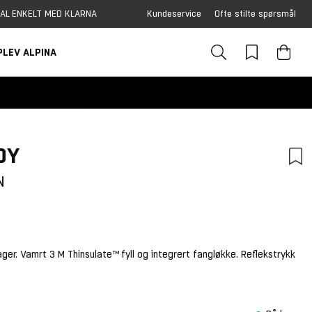
AL ENKELT MED KLARNA
Kundeservice
Ofte stilte spørsmål
PLEV ALPINA
DY
N
er. Vamrt 3 M Thinsulate™ fyll og integrert fangløkke. Reflekstrykk