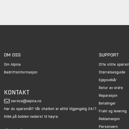
OM OSS
SUPPORT
Om Alpina
Ofte stilte spørs
Bedriftsinformasjon
Størrelsesguide
Kjøpsvilkår
Retur av ordre
KONTAKT
Reparasjon
service@alpina.no
Betalinger
Har du spørsmål? Vår chatbot er alltid tilgjengelig 24/7.
Frakt og levering
Klikk på boblen nederst til høyre.
Reklamasjon
Personvern