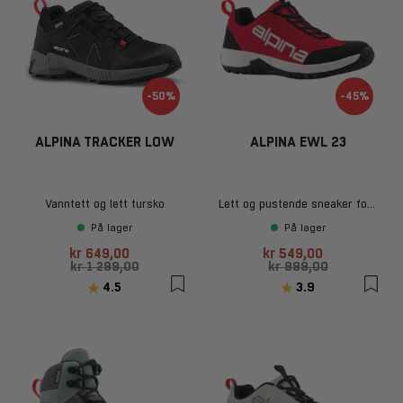
-50%
-45%
ALPINA TRACKER LOW
ALPINA EWL 23
Vanntett og lett tursko
Lett og pustende sneaker for hverdagsbruk
På lager
På lager
kr 649,00
kr 549,00
kr 1 299,00
kr 999,00
Karakter:
av 5 mulige
Karakter:
av 5 mulige
4.5
3.9