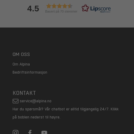
4.5
Basert på 70 stemmer
OM OSS
Om Alpina
Bedriftsinformasjon
KONTAKT
service@alpina.no
Har du spørsmål? Vår chatbot er alltid tilgjengelig 24/7. Klikk
på boblen nederst til høyre.