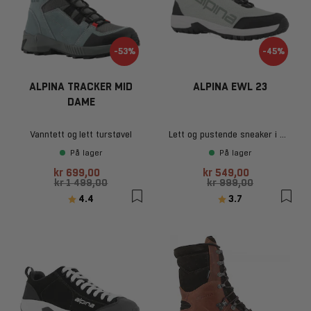
-53%
-45%
ALPINA TRACKER MID
ALPINA EWL 23
DAME
Vanntett og lett turstøvel
Lett og pustende sneaker i mint-grønn
På lager
På lager
kr 699,00
kr 549,00
kr 1 499,00
kr 999,00
Karakter:
av 5 mulige
Karakter:
av 5 mulige
4.4
3.7