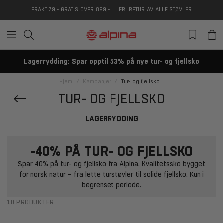
FRAKT 79,- GRATIS OVER 899,-
FRI RETUR AV ALLE STØVLER
Lagerrydding: Spar opptil 53% på nye tur- og fjellsko
Hjem
Kampanjer
Tur- og fjellsko
TUR- OG FJELLSKO
LAGERRYDDING
-40% PÅ TUR- OG FJELLSKO
Spar 40% på tur- og fjellsko fra Alpina. Kvalitetssko bygget
for norsk natur – fra lette turstøvler til solide fjellsko. Kun i
begrenset periode.
10 PRODUKTER