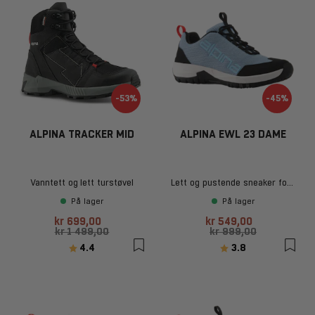
-53%
-45%
ALPINA TRACKER MID
ALPINA EWL 23 DAME
Vanntett og lett turstøvel
Lett og pustende sneaker for hverdagsbruk
På lager
På lager
kr 699,00
kr 549,00
kr 1 499,00
kr 999,00
Karakter:
av 5 mulige
Karakter:
av 5 mulige
4.4
3.8