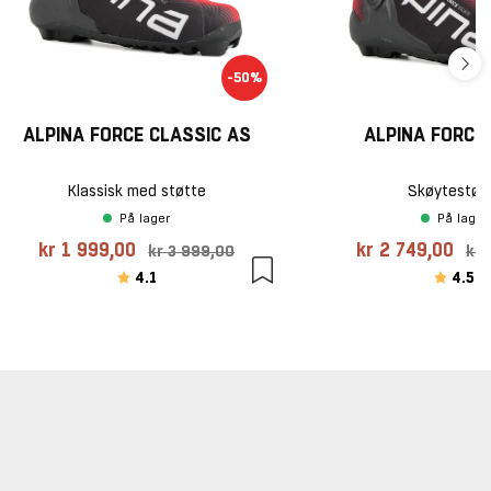
-50%
ALPINA FORCE CLASSIC AS
ALPINA FORCE
Klassisk med støtte
Skøytestøv
På lager
På lager
kr 1 999,00
kr 2 749,00
kr 3 999,00
kr 
Karakter:
av 5 mulige
Karakte
av
4.1
4.5