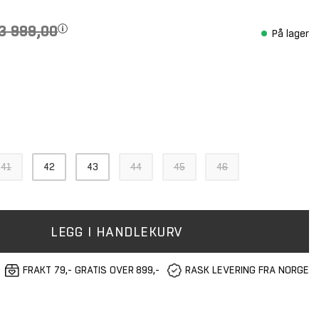
 3 999,00
På lager
41
42
43
44
45
46
LEGG I HANDLEKURV
FRAKT 79,- GRATIS OVER 899,-
RASK LEVERING FRA NORGE