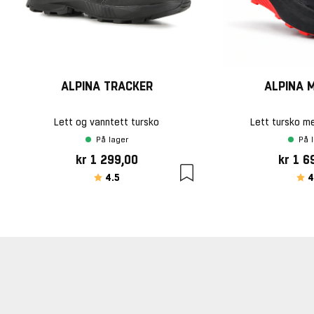
ALPINA TRACKER
ALPINA 
Lett og vanntett tursko
Lett tursko m
På lager
På 
kr 1 299,00
kr 1 6
Karakter:
av 5 mulige
Kar
4.5
4