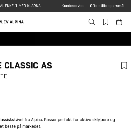
AL ENKELT MED KLARNA
Kundeservice
Ofte stilte spørsmål
PLEV ALPINA
 CLASSIC AS
TTE
tskarakter:
:
lassiskstøvel fra Alpina. Passer perfekt for aktive skiløpere og
det beste på markedet.