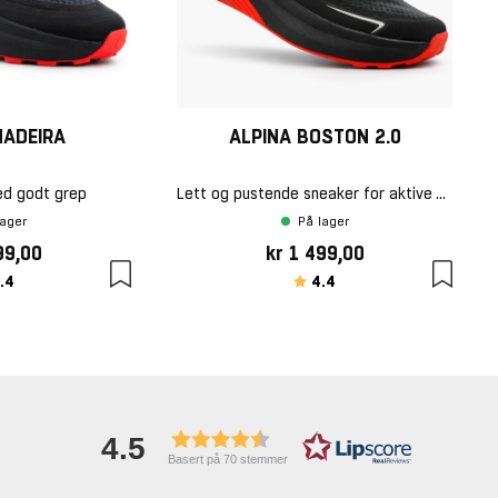
MADEIRA
ALPINA BOSTON 2.0
ed godt grep
Lett og pustende sneaker for aktive dager
lager
På lager
99,00
kr 1 499,00
akter:
av 5 mulige
Karakter:
av 5 mulige
.4
4.4
4.5
Basert på 70 stemmer