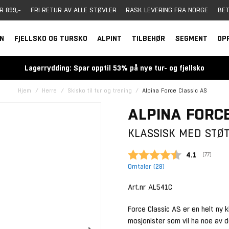
R 899,-
FRI RETUR AV ALLE STØVLER
RASK LEVERING FRA NORGE
BET
RN
FJELLSKO OG TURSKO
ALPINT
TILBEHØR
SEGMENT
OP
Lagerrydding: Spar opptil 53% på nye tur- og fjellsko
Hjem
Herre
Skisko til tur og trening
Alpina Force Classic AS
ALPINA FORCE
KLASSISK MED STØ
Gjennomsnit
4.1
(
stemmer
77
)
Omtaler (
28
)
Art.nr
AL541C
Force Classic AS er en helt ny k
mosjonister som vil ha noe av 