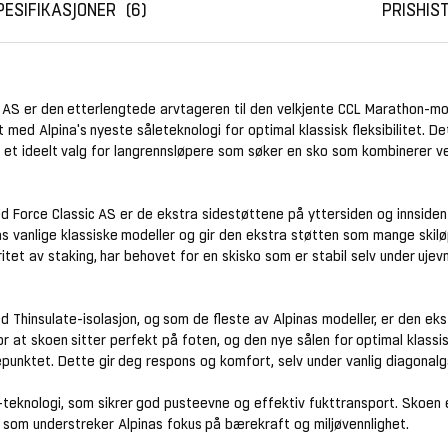
PESIFIKASJONER
6
PRISHIS
c AS er den etterlengtede arvtageren til den velkjente CCL Marathon-mo
 med Alpina's nyeste såleteknologi for optimal klassisk fleksibilitet. D
il et ideelt valg for langrennsløpere som søker en sko som kombinerer v
d Force Classic AS er de ekstra sidestøttene på yttersiden og innsiden
nas vanlige klassiske modeller og gir den ekstra støtten som mange skilø
tet av staking, har behovet for en skisko som er stabil selv under ujev
d Thinsulate-isolasjon, og som de fleste av Alpinas modeller, er den ek
for at skoen sitter perfekt på foten, og den nye sålen for optimal klassisk
unktet. Dette gir deg respons og komfort, selv under vanlig diagonalg
teknologi, som sikrer god pusteevne og effektiv fukttransport. Skoen
 som understreker Alpinas fokus på bærekraft og miljøvennlighet.