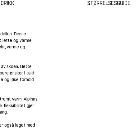
TORIKK
STØRRELSESGUIDE
dellen. Denne
et lette og varme
ekt, varme og
 av skoen. Dette
pere ønsker. I takt
ne og løse forhold
stremt varm. Alpinas
 fleksibilitet gjør
ang.
 er også laget med