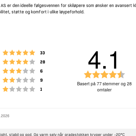
c AS er den ideelle følgesvennen for skiløpere som ønsker en avansert k
bilitet, støtte og komfort i ulike løypeforhold.
4.1
Karakter: 5 av 5 mulige
stemmer
33
Karakter: 4 av 5 mulige
stemmer
28
Karakter: 3 av 5 mulige
stemmer
6
K
Karakter: 2 av 5 mulige
stemmer
a
9
Basert på 77 stemmer og 28
r
Karakter: 1 av 5 mulige
stemmer
omtaler
1
a
k
t
e
Vurdering
Bilder
2.2026
r
:
4
ight, stabil og god. Og varm selv når gradestokken kryper under -20°C