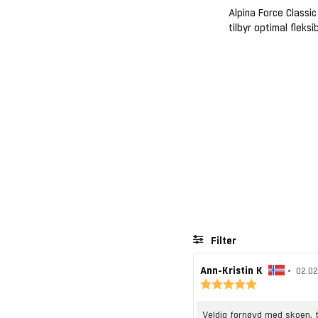
Alpina Force Classi
tilbyr optimal fleksi
Filter
F
Ann-Kristin K
•
O
02.0
o
K
m
a
r
t
r
f
a
O
Veldig fornøyd med skoen, t
a