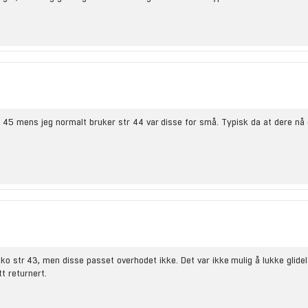
.
1
a
v
5
m
u
l
i
tr 45 mens jeg normalt bruker str 44 var disse for små. Typisk da at dere nå 
g
e
sko str 43, men disse passet overhodet ikke. Det var ikke mulig å lukke glide
tt returnert.