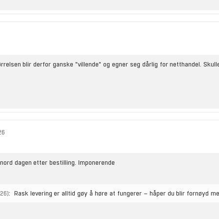
relsen blir derfor ganske "villende" og egner seg dårlig for netthandel. Skul
26
ord dagen etter bestilling. Imponerende
:
Rask levering er alltid gøy å høre at fungerer – håper du blir fornøyd 
026)