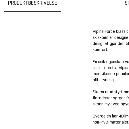
PRODUKTBESKRIVELSE
S
Alpina Force Classi
skiskoen er designet
designet gjør den t
komfort.
En unik egenskap ve
skiller den fra Alpi
med økende populari
blitt tydelig.
Skoen er utstyrt me
flate lisser sørger 
skoen myk ved bøyep
Overdelen har 4DRY-
non-PVC-materialer,