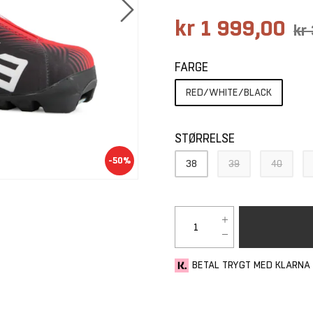
kr 1 999,00
kr
FARGE
RED/WHITE/BLACK
STØRRELSE
-50%
38
39
40
BETAL TRYGT MED KLARNA