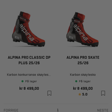
ALPINA PRO CLASSIC DP
ALPINA PRO SKATE
PLUS 25/26
25/26
Karbon konkurranse skøytesko
Karbon skøytesko
På lager
På lager
kr 8 499,00
kr 8 499,00
Karakter:
av 5 mulige
5.0
FORRIGE
NESTE
1