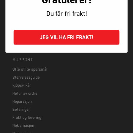
service@alpina.no
Du får fri frakt!
Har du spørsmål? Vår chatbot er alltid tilgjengelig 24/7. Klikk
på boblen nederst til høyre.
JEG VIL HA FRI FRAKT!
SUPPORT
Ofte stilte spørsmål
Størrelsesguide
Kjøpsvilkår
Retur av ordre
Reparasjon
Betalinger
Frakt og levering
Reklamasjon