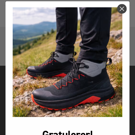
4.5
Basert på 70 stemmer
OM OSS
Om Alpina
Bedriftsinformasjon
Gratulerer!
KONTAKT