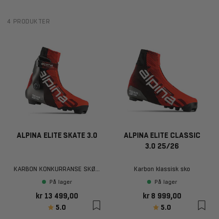
4 PRODUKTER
ALPINA ELITE SKATE 3.0
ALPINA ELITE CLASSIC
3.0 25/26
KARBON KONKURRANSE SKØYTESKO
Karbon klassisk sko
På lager
På lager
kr 13 499,00
kr 8 999,00
Karakter:
av 5 mulige
Karakter:
av 5 mulige
5.0
5.0