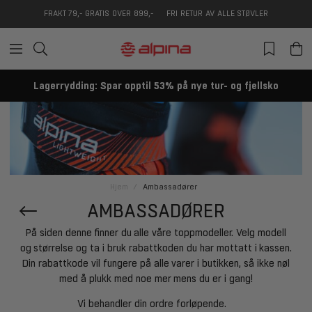
FRAKT 79,- GRATIS OVER 899,-
FRI RETUR AV ALLE STØVLER
Lagerrydding: Spar opptil 53% på nye tur- og fjellsko
Hjem
Ambassadører
AMBASSADØRER
På siden denne finner du alle våre toppmodeller. Velg modell
og størrelse og ta i bruk rabattkoden du har mottatt i kassen.
Din rabattkode vil fungere på alle varer i butikken, så ikke nøl
med å plukk med noe mer mens du er i gang!
Vi behandler din ordre forløpende.