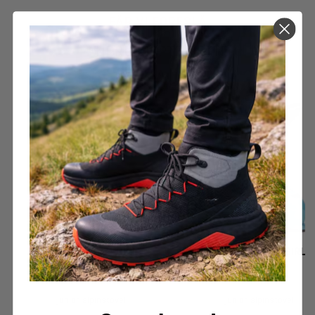
FÅR VI FORESLÅ
ANDRE KJØPTE DETTE
ALPINA DUO 4 GIRL
ALPINA DUO 2 GIRL
Junior alpinstøvel
Junior alpinstøvel