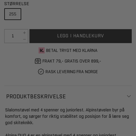
STØRRELSE
255
LEGG I HANDLEKURV
BETAL TRYGT MED KLARNA
FRAKT 79,- GRATIS OVER 899,-
RASK LEVERING FRA NORGE
PRODUKTBESKRIVELSE
Slalomstøvel med 4 spenner og juniorlest. Alpinstøvelen byr på
komfort, og sørger for riktig stabilitet og posisjon for å lære seg
god skiteknikk.
Alpina DUO 4 er en alpinstøvel med 4 spenner og juniorlest.