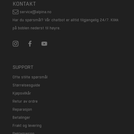
KONTAKT
service@alpina.no
Har du spørsmål? Vår chatbot er alltid tilgjengelig 24/7. Klikk
på boblen nederst til høyre.
SUPPORT
Ofte stilte spørsmål
Størrelsesguide
Kjøpsvilkår
Retur av ordre
Reparasjon
Betalinger
Frakt og levering
Reklamasjon