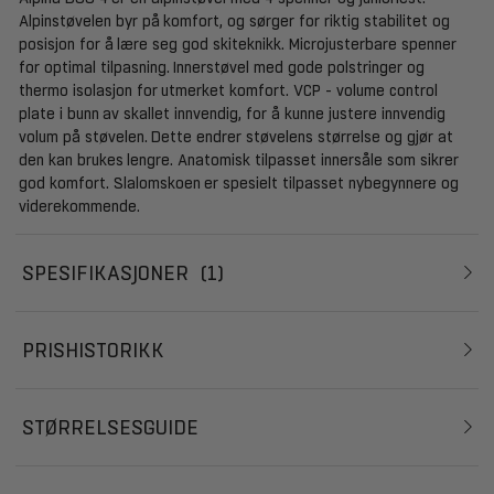
Alpinstøvelen byr på komfort, og sørger for riktig stabilitet og
posisjon for å lære seg god skiteknikk. Microjusterbare spenner
for optimal tilpasning. Innerstøvel med gode polstringer og
thermo isolasjon for utmerket komfort. VCP - volume control
plate i bunn av skallet innvendig, for å kunne justere innvendig
volum på støvelen. Dette endrer støvelens størrelse og gjør at
den kan brukes lengre. Anatomisk tilpasset innersåle som sikrer
god komfort. Slalomskoen er spesielt tilpasset nybegynnere og
viderekommende.
SPESIFIKASJONER
1
PRISHISTORIKK
STØRRELSESGUIDE