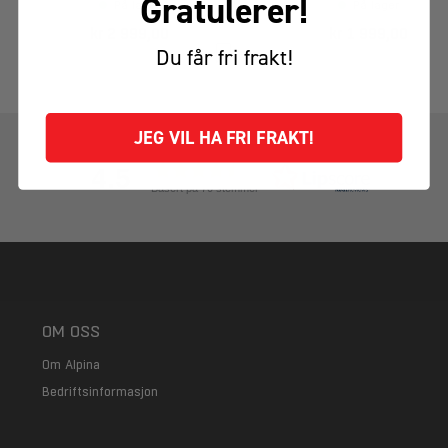
Gratulerer!
På lager
På lager
kr 2 999,00
kr 1 999,00
Du får fri frakt!
JEG VIL HA FRI FRAKT!
4.5
Basert på 70 stemmer
OM OSS
Om Alpina
Bedriftsinformasjon